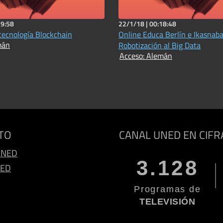
19:58
22/1/18 |
00:18:48
 tecnología Blockchain
Online Educa Berlín e Ikasnaba
mán
Robotización al Big Data
Acceso: Alemán
TO
CANAL UNED EN CIFR
UNED
3.128
NED
Programas de
TELEVISIÓN