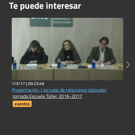
Te puede interesar
1/3/17 |
00:23:46
5
Presentación: I Jornada de relaciones laborales
P
Jornada Escuela Taller 2016-2017
p
P
eventos
P