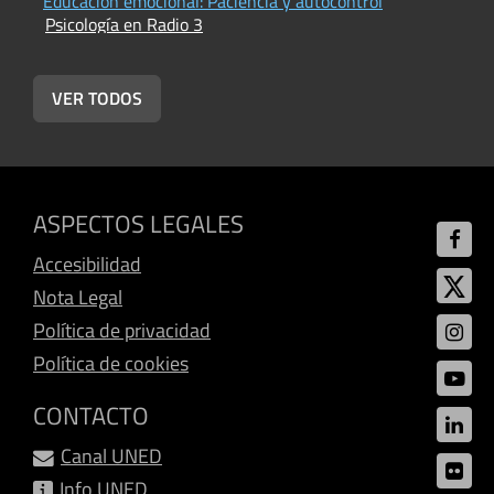
Educación emocional: Paciencia y autocontrol
E
Psicología en Radio 3
P
VER TODOS
ASPECTOS LEGALES
Accesibilidad
Nota Legal
Política de privacidad
Política de cookies
CONTACTO
Canal UNED
Info UNED