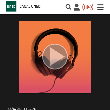
Toggle
naviga
22/4/06
|
00:24:20