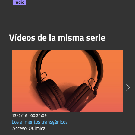
radio
Vídeos de la misma serie
13/2/16 |
00:21:09
7
Los alimentos transgénicos
L
Acceso: Química
A