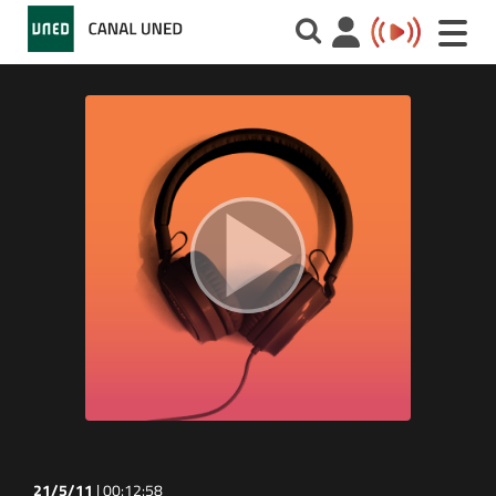
Toggle
naviga
21/5/11
|
00:12:58