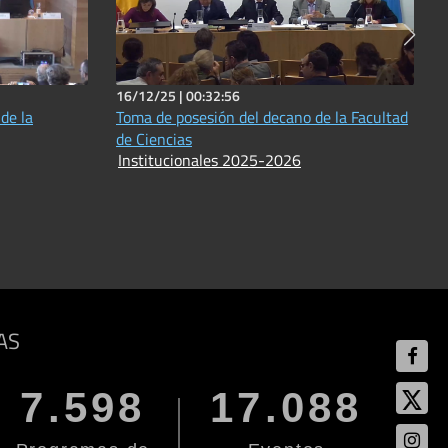
16/12/25 |
00:32:56
de la
Toma de posesión del decano de la Facultad
de Ciencias
e
Institucionales 2025-2026
AS
7.598
17.088