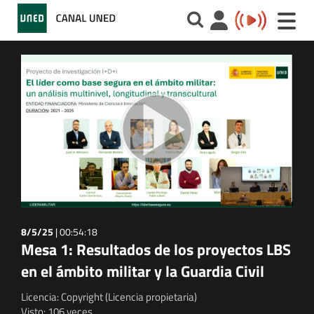
Toggle
naviga
8/5/25
|
00:54:18
Mesa 1: Resultados de los proyectos LBS
en el ámbito militar y la Guardia Civil
Licencia: Copyright (Licencia propietaria)
Visto: 106 veces