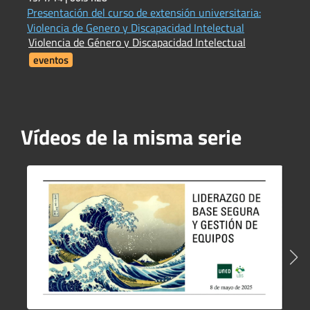
Presentación del curso de extensión universitaria:
E
E
Violencia de Genero y Discapacidad Intelectual
Violencia de Género y Discapacidad Intelectual
eventos
Vídeos de la misma serie