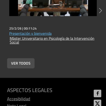
25/2/26 |
00:11:24
2
Presentación y bienvenida
L
Máster Universitario en Psicología de la Intervención
R
Social
M
S
VER TODOS
ASPECTOS LEGALES
Accesibilidad
Nota Legal