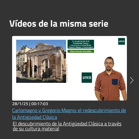
Vídeos de la misma serie
28/1/25 |
00:17:03
4
Carlomagno y Gregorio Magno: el redescubrimiento de
L
la Antigüedad Clásica
a
El descubrimiento de la Antigüedad Clásica a través
l
de su cultura material
E
c
d