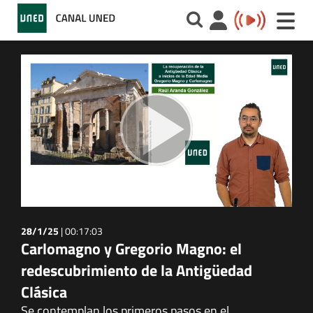
Toggle
naviga
28/1/25
|
00:17:03
Carlomagno y Gregorio Magno: el
redescubrimiento de la Antigüedad
Clásica
Se contemplan los primeros pasos en el