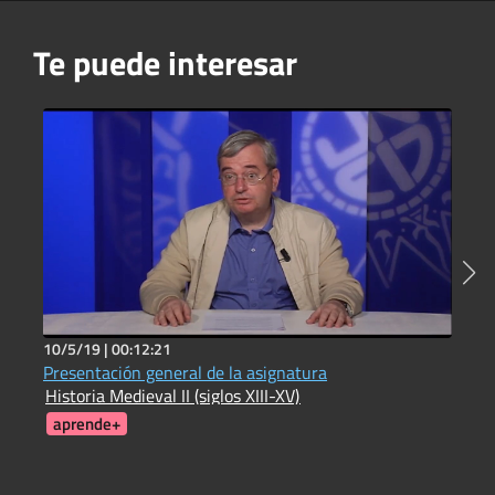
Te puede interesar
10/5/19 |
00:12:21
1
Presentación general de la asignatura
A
Historia Medieval II (siglos XIII-XV)
L
aprende+