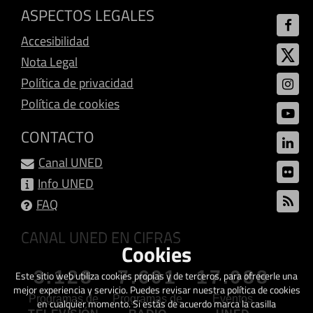
ASPECTOS LEGALES
Accesibilidad
Nota Legal
Política de privacidad
Política de cookies
CONTACTO
Canal UNED
Info UNED
FAQ
CANAL UNED EN CIFRAS
Cookies
3.128
7.601
17.088
Este sitio web utiliza cookies propias y de terceros, para ofrecerle una
mejor experiencia y servicio. Puedes revisar nuestra política de cookies
Programas de
Programas de
Eventos
en cualquier momento. Si estás de acuerdo marca la casilla