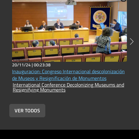
20/11/24 |
00:23:38
2
Inauguracion: Congreso Internacional descolonización
C
de Museos y Resignificación de Monumentos
s
International Conference Decolonizing Museums and
I
Resignifying Monuments
R
VER TODOS