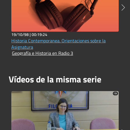
19/10/98 |
00:19:24
1
Historia Contemporanea. Orientaciones sobre la
L
G
Asignatura
Geografía e Historia en Radio 3
Vídeos de la misma serie