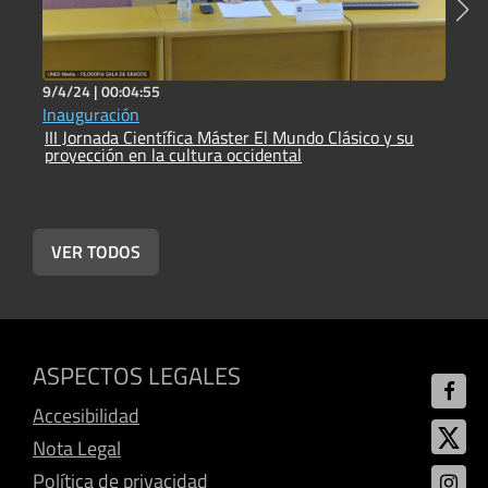
9/4/24 |
00:04:55
9
Inauguración
E
III Jornada Científica Máster El Mundo Clásico y su
s
proyección en la cultura occidental
I
p
VER TODOS
ASPECTOS LEGALES
Accesibilidad
Nota Legal
Política de privacidad