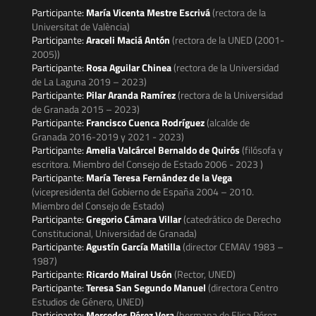
Participante:
María Vicenta Mestre Escrivá
(rectora de la
Universitat de València)
Participante:
Araceli Maciá Antón
(rectora de la UNED (2001-
2005))
Participante:
Rosa Aguilar Chinea
(rectora de la Universidad
de La Laguna 2019 – 2023)
Participante:
Pilar Aranda Ramírez
(rectora de la Universidad
de Granada 2015 – 2023)
Participante:
Francisco Cuenca Rodríguez
(alcalde de
Granada 2016-2019 y 2021 - 2023)
Participante:
Amelia Valcárcel Bernaldo de Quirós
(filósofa y
escritora. Miembro del Consejo de Estado 2006 - 2023 )
Participante:
María Teresa Fernández de la Vega
(vicepresidenta del Gobierno de España 2004 – 2010.
Miembro del Consejo de Estado)
Participante:
Gregorio Cámara Villar
(catedrático de Derecho
Constitucional, Universidad de Granada)
Participante:
Agustín García Matilla
(director CEMAV 1983 –
1987)
Participante:
Ricardo Mairal Usón
(Rector, UNED)
Participante:
Teresa San Segundo Manuel
(directora Centro
Estudios de Género, UNED)
Participante:
Mercedes Pérez Vera
(hermana de Elisa Pérez