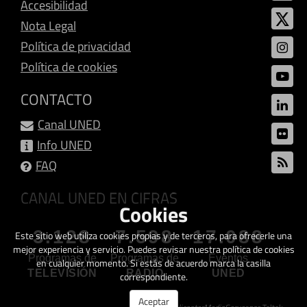
Accesibilidad
Nota Legal
Política de privacidad
Política de cookies
CONTACTO
Canal UNED
Info UNED
FAQ
CANAL UNED EN CIFRAS
Cookies
3.128
7.598
17.088
Este sitio web utiliza cookies propias y de terceros, para ofrecerle una
mejor experiencia y servicio. Puedes revisar nuestra política de cookies
Programas de
Programas de
Eventos
en cualquier momento. Si estás de acuerdo marca la casilla
TELEVISIÓN
RADIO
UNED
correspondiente.
Aceptar