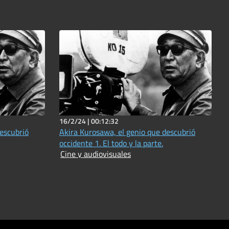
16/2/24 |
00:12:32
escubrió
Akira Kurosawa, el genio que descubrió
occidente 1. El todo y la parte.
Cine y audiovisuales
l