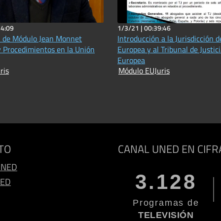
34:09
1/3/21 |
00:39:46
n de Módulo Jean Monnet
Introducción a la Jurisdicción d
 y Procedimientos en la Unión
Europea y al Tribunal de Justic
Europea
ris
Módulo EUJuris
TO
CANAL UNED EN CIFR
UNED
3.128
NED
Programas de
TELEVISIÓN