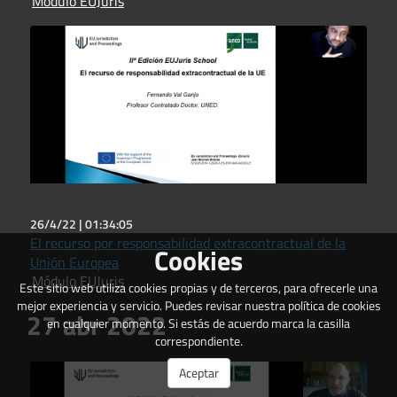
Módulo EUJuris
26/4/22 |
01:34:05
El recurso por responsabilidad extracontractual de la
Cookies
Unión Europea
Módulo EUJuris
Este sitio web utiliza cookies propias y de terceros, para ofrecerle una
mejor experiencia y servicio. Puedes revisar nuestra política de cookies
27 abr 2022
en cualquier momento. Si estás de acuerdo marca la casilla
correspondiente.
Aceptar