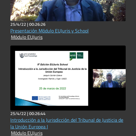
25/4/22 |
00:26:26
Presentación Módulo EUJuris y School
Módulo EUJuris
25/4/22 |
00:26:44
Introducción a la Jurisdicción del Tribunal de Justicia de
la Unión Europea I
Módulo EUJuris