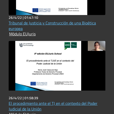
26/4/22 |
01:47:10
Tribunal de Justicia y Construcción de una Bioética
europea
Módulo EUJuris
26/4/22 |
01:58:39
El procedimiento ante el TJ en el contexto del Poder
Judicial de la Unión