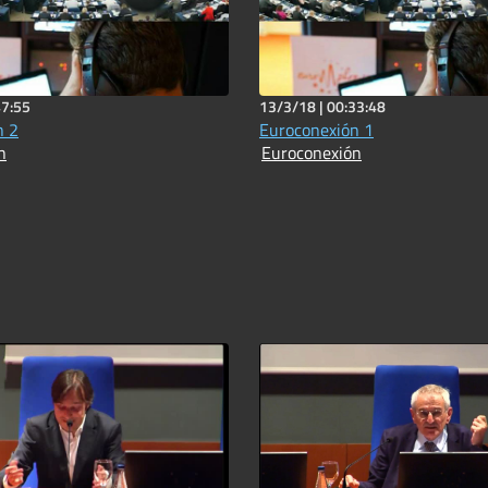
47:55
13/3/18 |
00:33:48
n 2
Euroconexión 1
n
Euroconexión