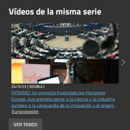
Vídeos de la misma serie
24/3/23 |
00:08:41
2
DYNAMO: Un proyecto financiado por Horizonte
P
Europa, que promete poner a la ciencia y la industria
(
E
europea a la vanguardia de la innovación y el progreso
Euroconexión
en materia de acústica física, fotónica e imágenes
(Universitat Jaume I - Vox UJI Radio))
VER TODOS