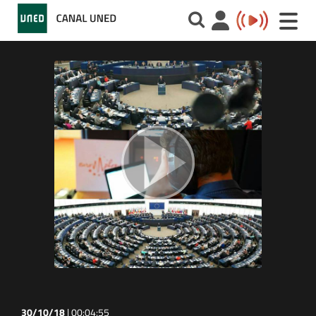
Toggle
naviga
30/10/18
|
00:04:55