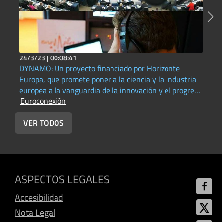
24/3/23 |
00:08:41
2
DYNAMO: Un proyecto financiado por Horizonte
P
Europa, que promete poner a la ciencia y la industria
(
E
europea a la vanguardia de la innovación y el progreso
Euroconexión
en materia de acústica física, fotónica e imágenes
(Universitat Jaume I - Vox UJI Radio))
VER TODOS
ASPECTOS LEGALES
Accesibilidad
Nota Legal