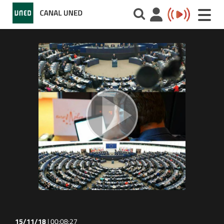
Toggle
naviga
15/11/18
|
00:08:27