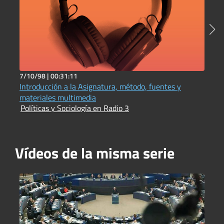
7/10/98 |
00:31:11
1
Introducción a la Asignatura, método, fuentes y
H
P
materiales multimedia
Políticas y Sociología en Radio 3
Vídeos de la misma serie