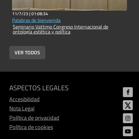
11/7/23 |
01:08:34
1
Palabras de bienvenida
C
Seminario Vattimo Congreso Internacional de
S
ontología estética y política
o
VER TODOS
ASPECTOS LEGALES
Accesibilidad
Nota Legal
Política de privacidad
Política de cookies