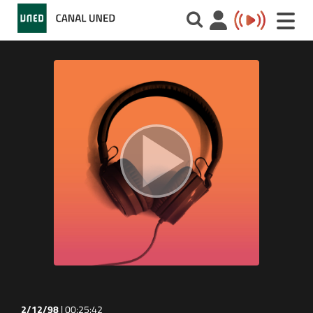
Toggle
naviga
2/12/98
|
00:25:42