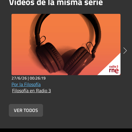
Vídeos de la misma serie
27/6/26 |
00:26:19
1
Por la Filosofía
L
Filosofía en Radio 3
e
F
VER TODOS