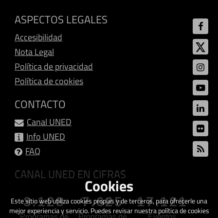
ASPECTOS LEGALES
Accesibilidad
Nota Legal
Política de privacidad
Política de cookies
CONTACTO
Canal UNED
Info UNED
FAQ
CANAL UNED EN CIFRAS
Cookies
3.128
7.625
17.121
Este sitio web utiliza cookies propias y de terceros, para ofrecerle una
mejor experiencia y servicio. Puedes revisar nuestra política de cookies
Programas de
Programas de
Eventos