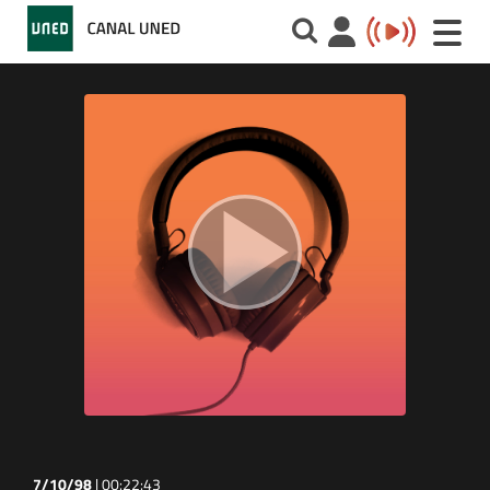
Toggle
naviga
7/10/98
|
00:22:43