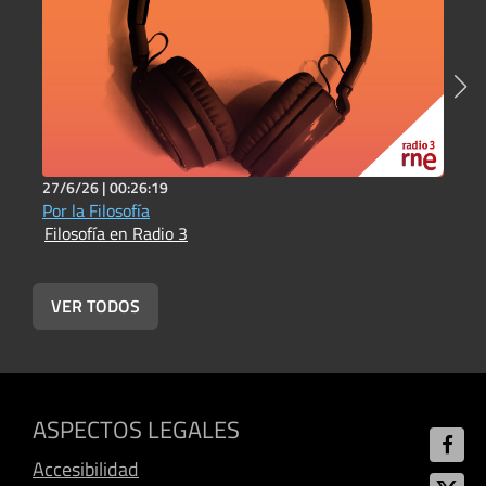
27/6/26 |
00:26:19
1
Por la Filosofía
L
Filosofía en Radio 3
e
F
VER TODOS
ASPECTOS LEGALES
Accesibilidad