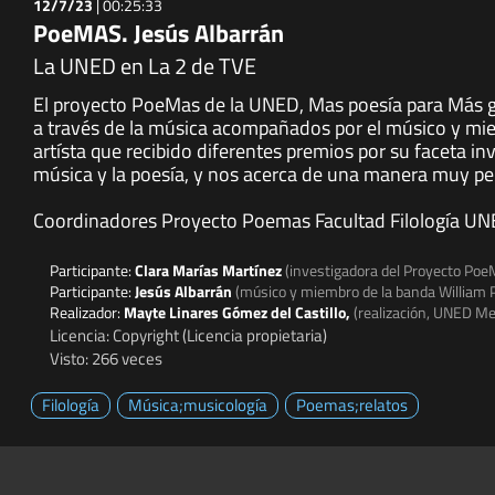
12/7/23
|
00:25:33
PoeMAS. Jesús Albarrán
La UNED en La 2 de TVE
El proyecto PoeMas de la UNED, Mas poesía para Más gen
a través de la música acompañados por el músico y mie
artísta que recibido diferentes premios por su faceta in
música y la poesía, y nos acerca de una manera muy per
Coordinadores Proyecto Poemas Facultad Filología UNE
Participante:
Clara Marías Martínez
(investigadora del Proyecto PoeMA
Participante:
Jesús Albarrán
(músico y miembro de la banda William 
Realizador:
Mayte Linares Gómez del Castillo,
(realización, UNED Me
Licencia: Copyright (Licencia propietaria)
Visto: 266 veces
Filología
Música;musicología
Poemas;relatos