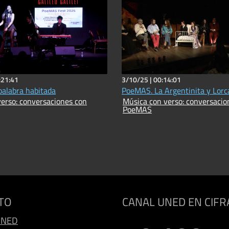
:21:41
3/10/25 |
00:14:01
alabra habitada
PoeMAS. La Argentinita y Lorc
erso: conversaciones con
Música con verso: conversacio
PoeMAS
TO
CANAL UNED EN CIFR
UNED