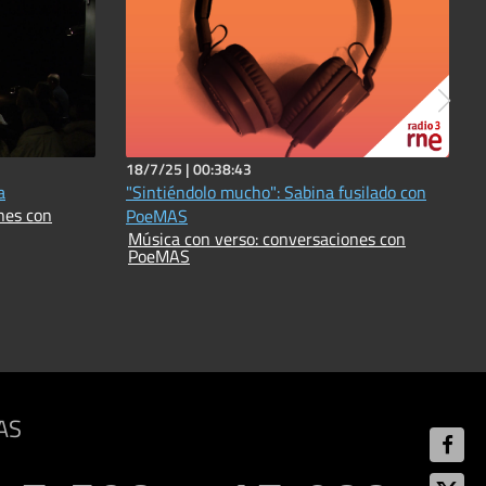
18/7/25 |
00:38:43
a
"Sintiéndolo mucho": Sabina fusilado con
nes con
PoeMAS
Música con verso: conversaciones con
PoeMAS
AS