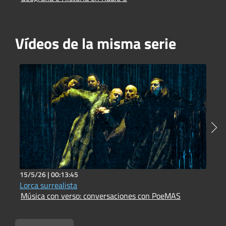
Vídeos de la misma serie
15/5/26 |
00:13:45
1
Lorca surrealista
P
Música con verso: conversaciones con PoeMAS
M