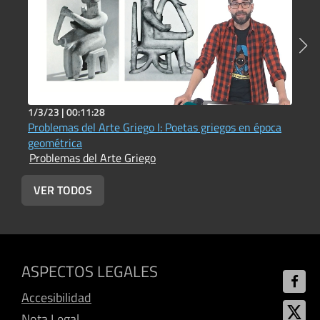
1/3/23 |
00:11:28
1
Problemas del Arte Griego I: Poetas griegos en época
P
geométrica
a
Problemas del Arte Griego
P
VER TODOS
ASPECTOS LEGALES
Accesibilidad
Nota Legal