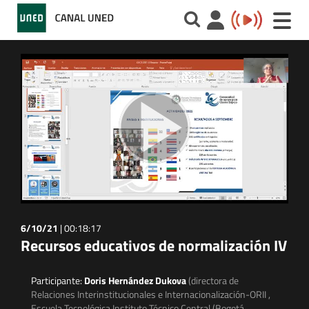
Toggle
naviga
6/10/21
|
00:18:17
Recursos educativos de normalización IV
Participante:
Doris Hernández Dukova
(directora de
Relaciones Interinstitucionales e Internacionalización-ORII ,
Escuela Tecnológica Instituto Técnico Central (Bogotá,