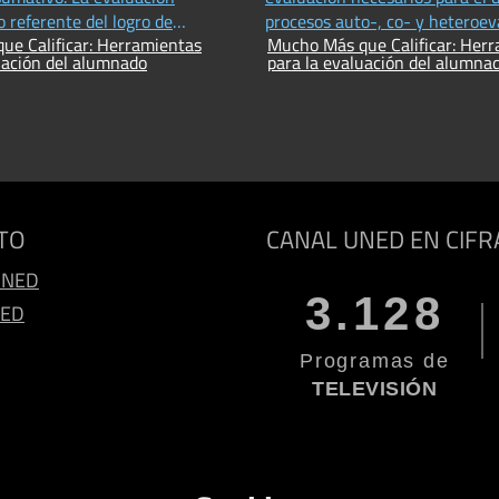
o referente del logro de
procesos auto-, co- y heteroev
ue Calificar: Herramientas
Mucho Más que Calificar: Her
s
dentro de una unidad didáctica
uación del alumnado
para la evaluación del alumna
TO
CANAL UNED EN CIFR
UNED
3.128
NED
Programas de
TELEVISIÓN