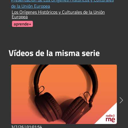
de la Unión Europea
c
Los Orígenes Históricos y Culturales de la Unión
I
Europea
C
aprende+
Vídeos de la misma serie
3/7/26 |
01:01:54
3