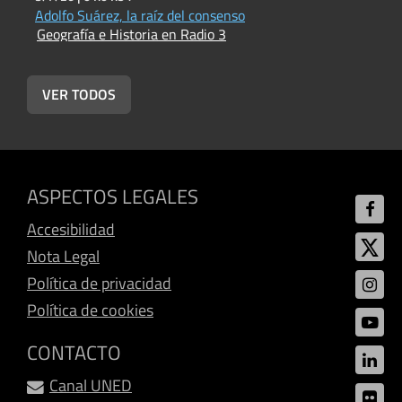
Adolfo Suárez, la raíz del consenso
L
Geografía e Historia en Radio 3
L
G
VER TODOS
ASPECTOS LEGALES
Accesibilidad
Nota Legal
Política de privacidad
Política de cookies
CONTACTO
Canal UNED