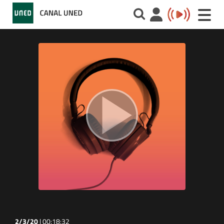
Toggle
naviga
2/3/20
|
00:18:32