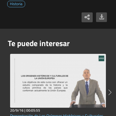
Historia
Te puede interesar
20/9/16 |
00:05:55
2
Presentación de Los Orígenes Históricos y Culturales
I