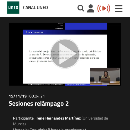
Toggle
naviga
15/11/19
|
00:04:21
Sesiones relámpago 2
Participante:
Irene Hernández Martínez
(Universidad de
Murcia)
Licencia: Copyright (Licencia propietaria)