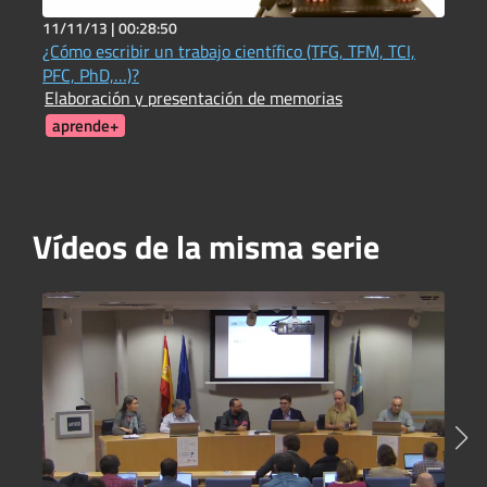
11/11/13 |
00:28:50
2
¿Cómo escribir un trabajo científico (TFG, TFM, TCI,
C
C
PFC, PhD,…)?
Elaboración y presentación de memorias
aprende+
Vídeos de la misma serie