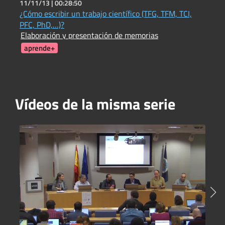
11/11/13 |
00:28:50
2
¿Cómo escribir un trabajo científico (TFG, TFM, TCI,
C
C
PFC, PhD,…)?
Elaboración y presentación de memorias
aprende+
Vídeos de la misma serie