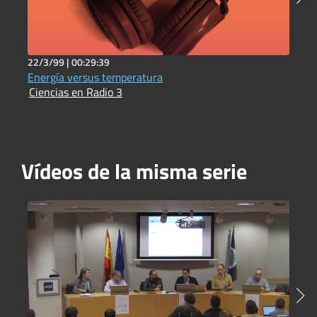
22/3/99 |
00:29:39
3
Energía versus temperatura
B
Ciencias en Radio 3
C
Vídeos de la misma serie