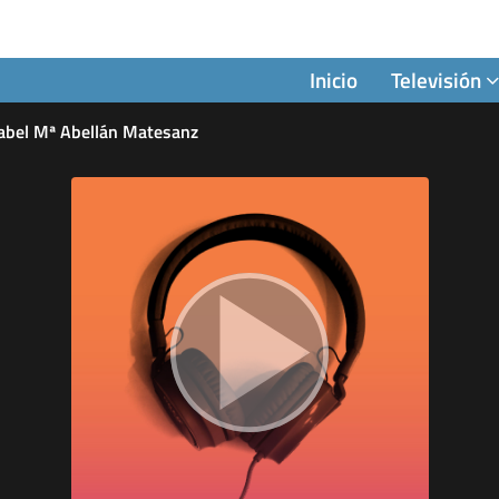
Inicio
Televisión
bel Mª Abellán Matesanz