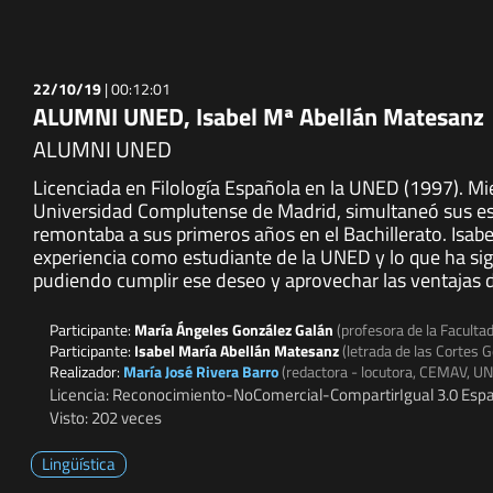
22/10/19
|
00:12:01
ALUMNI UNED, Isabel Mª Abellán Matesanz
ALUMNI UNED
Licenciada en Filología Española en la UNED (1997). Mie
Universidad Complutense de Madrid, simultaneó sus es
remontaba a sus primeros años en el Bachillerato. Isabe
experiencia como estudiante de la UNED y lo que ha sign
pudiendo cumplir ese deseo y aprovechar las ventajas de
Participante:
María Ángeles González Galán
(profesora de la Facult
Participante:
Isabel María Abellán Matesanz
(letrada de las Cortes 
Realizador:
María José Rivera Barro
(redactora - locutora, CEMAV, U
Licencia: Reconocimiento-NoComercial-CompartirIgual 3.0 Espa
Visto: 202 veces
Lingüística