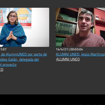
01:07
14/4/21 |
00:03:04
n de AlumniUNED por parte de
ALUMNI UNED, Jesús Martínez
ALUMNI UNED
ález Galán, delegada del
el proyecto
ED