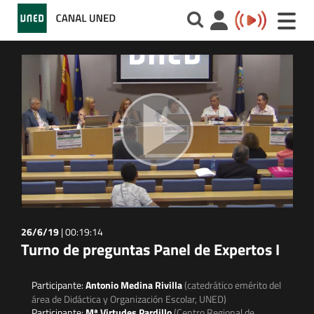
Toggle
naviga
26/6/19
|
00:19:14
Turno de preguntas Panel de Expertos I
Participante:
Antonio Medina Rivilla
(catedrático emérito del
área de Didáctica y Organización Escolar, UNED)
Participante:
Mª Virtudes Pardillo
(Centro Regional de