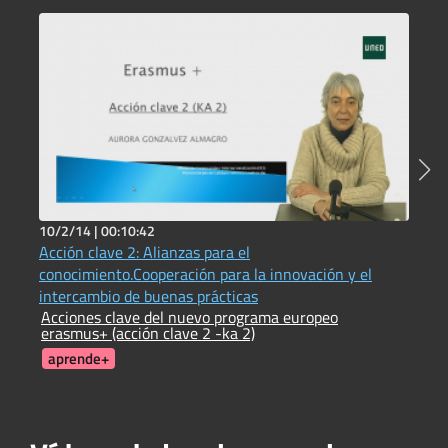
10/2/14 |
00:10:42
2
Acción clave 2: Alianzas para el
C
C
conocimiento.Cooperación para la innovación y el
intercambio de buenas prácticas
Acciones clave del nuevo programa europeo
erasmus+ (acción clave 2 -ka 2)
aprende+