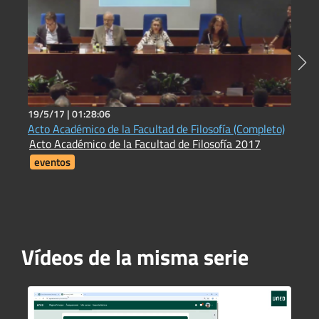
19/5/17 |
01:28:06
2
Acto Académico de la Facultad de Filosofía (Completo)
N
Acto Académico de la Facultad de Filosofía 2017
L
eventos
Vídeos de la misma serie