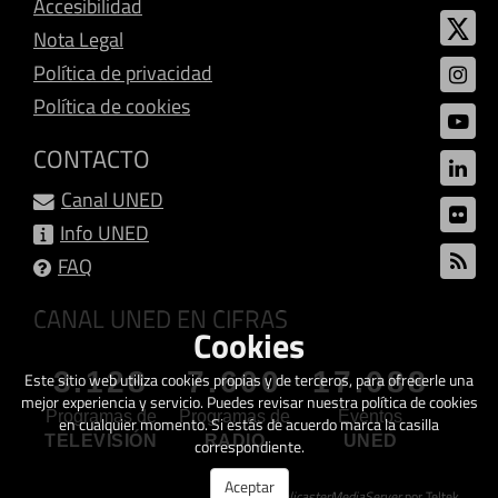
Accesibilidad
Nota Legal
Política de privacidad
Política de cookies
CONTACTO
Canal UNED
Info UNED
FAQ
CANAL UNED EN CIFRAS
Cookies
3.128
7.600
17.088
Este sitio web utiliza cookies propias y de terceros, para ofrecerle una
mejor experiencia y servicio. Puedes revisar nuestra política de cookies
Programas de
Programas de
Eventos
en cualquier momento. Si estás de acuerdo marca la casilla
TELEVISIÓN
RADIO
UNED
correspondiente.
Aceptar
Creado con
GalicasterMediaServer
por Teltek