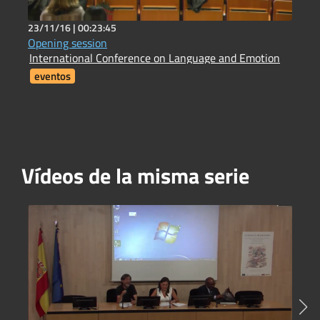
23/11/16 |
00:23:45
2
Opening session
H
International Conference on Language and Emotion
H
eventos
Vídeos de la misma serie