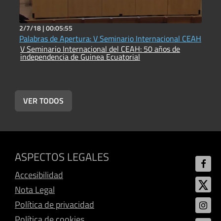
2/7/18 |
00:05:55
2
Palabras de Apertura: V Seminario Internacional CEAH
G
V Seminario Internacional del CEAH: 50 años de
i
independencia de Guinea Ecuatorial
V
i
VER TODOS
ASPECTOS LEGALES
Accesibilidad
Nota Legal
Política de privacidad
Política de cookies