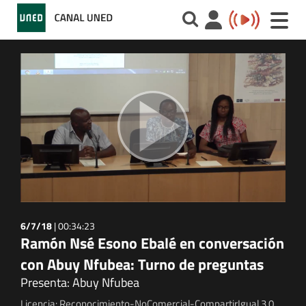
Toggle
naviga
6/7/18
|
00:34:23
Ramón Nsé Esono Ebalé en conversación
con Abuy Nfubea: Turno de preguntas
Presenta: Abuy Nfubea
Licencia: Reconocimiento-NoComercial-CompartirIgual 3.0