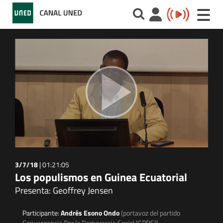
Toggle
naviga
3/7/18
|
01:21:05
Los populismos en Guinea Ecuatorial
Presenta: Geoffrey Jensen
Participante:
Andrés Esono Ondo
(portavoz del partido
Convergencia Por la Democracia Social (CPDS))