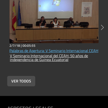
2/7/18 |
00:05:55
2
Palabras de Apertura: V Seminario Internacional CEAH
G
V Seminario Internacional del CEAH: 50 años de
i
independencia de Guinea Ecuatorial
V
i
VER TODOS