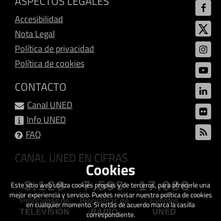
ASPECTOS LEGALES
Accesibilidad
Nota Legal
Política de privacidad
Política de cookies
CONTACTO
Canal UNED
Info UNED
FAQ
CANAL UNED EN CIFRAS
Cookies
3.128
7.599
17.088
Este sitio web utiliza cookies propias y de terceros, para ofrecerle una
mejor experiencia y servicio. Puedes revisar nuestra política de cookies
Programas de
Programas de
Eventos
en cualquier momento. Si estás de acuerdo marca la casilla
TELEVISIÓN
RADIO
UNED
correspondiente.