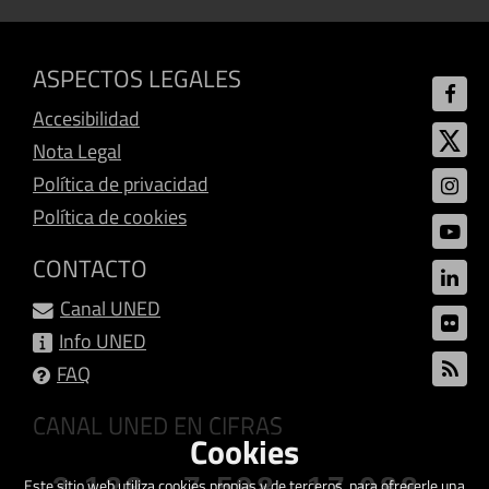
ASPECTOS LEGALES
Accesibilidad
Nota Legal
Política de privacidad
Política de cookies
CONTACTO
Canal UNED
Info UNED
FAQ
CANAL UNED EN CIFRAS
Cookies
3.128
7.598
17.088
Este sitio web utiliza cookies propias y de terceros, para ofrecerle una