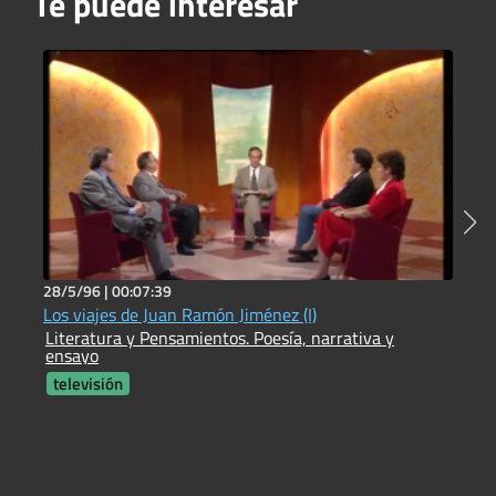
Te puede interesar
28/5/96 |
00:07:39
1
Los viajes de Juan Ramón Jiménez (I)
R
Literatura y Pensamientos. Poesía, narrativa y
e
ensayo
L
e
televisión