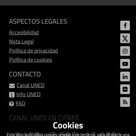
ASPECTOS LEGALES
Accesibilidad
Nota Legal
Política de privacidad
Política de cookies
CONTACTO
Canal UNED
Info UNED
FAQ
CANAL UNED EN CIFRAS
Cookies
3.128
7.598
17.088
Este sitio web utiliza cookies propias y de terceros, para ofrecerle una