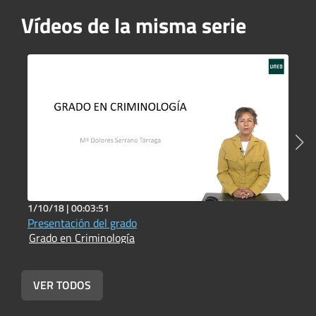
Vídeos de la misma serie
1/10/18 |
00:03:51
1
Presentación del grado
P
Grado en Criminología
c
G
VER TODOS