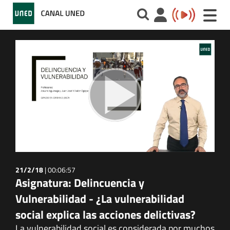
Toggle
naviga
21/2/18
|
00:06:57
Asignatura: Delincuencia y
Vulnerabilidad - ¿La vulnerabilidad
social explica las acciones delictivas?
La vulnerabilidad social es considerada por muchos