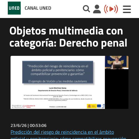
Toggle
naviga
Objetos multimedia con
categoría: Derecho penal
23/6/26 |
00:53:06
Predicción del riesgo de reincidencia en el ámbito
policial y penitenciario: cómo compatibilizar prevención