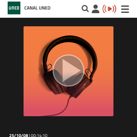
Toggle
naviga
25/10/08
|
00:14:10