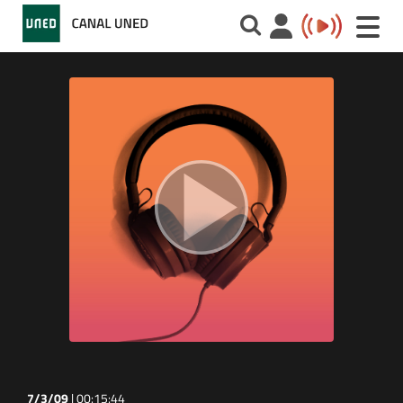
Toggle
naviga
7/3/09
|
00:15:44