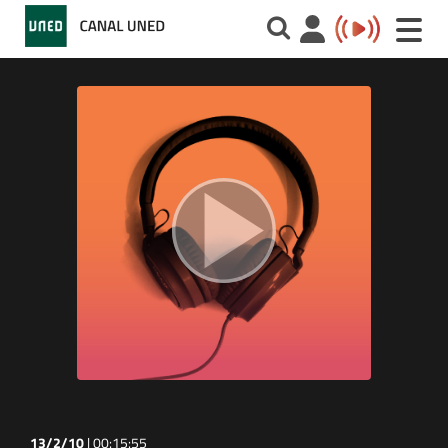
Toggle
naviga
13/2/10
|
00:15:55