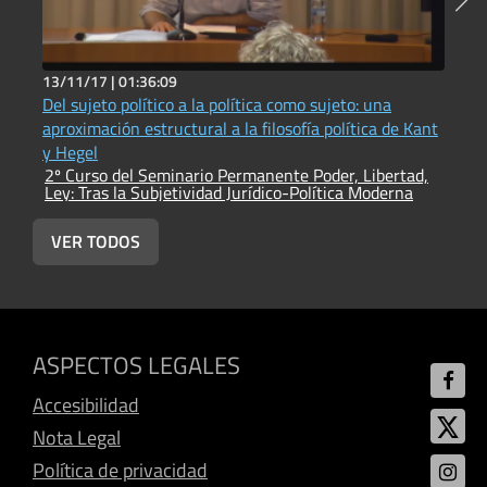
13/11/17 |
01:36:09
2
Del sujeto político a la política como sujeto: una
E
aproximación estructural a la filosofía política de Kant
m
2
y Hegel
L
2º Curso del Seminario Permanente Poder, Libertad,
Ley: Tras la Subjetividad Jurídico-Política Moderna
VER TODOS
ASPECTOS LEGALES
Accesibilidad
Nota Legal
Política de privacidad