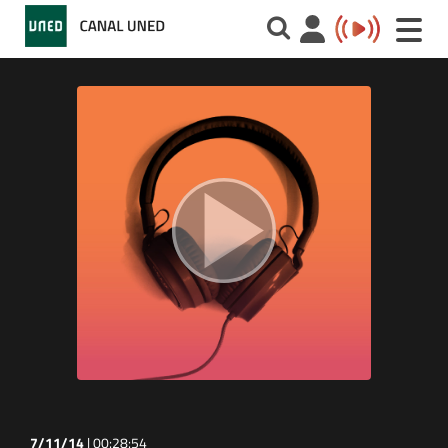
Toggle
naviga
7/11/14
|
00:28:54