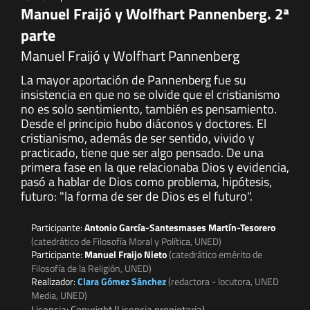
Manuel Fraijó y Wolfhart Pannenberg. 2ª
parte
Manuel Fraijó y Wolfhart Pannenberg
La mayor aportación de Pannenberg fue su
insistencia en que no se olvide que el cristianismo
no es solo sentimiento, también es pensamiento.
Desde el principio hubo diáconos y doctores. El
cristianismo, además de ser sentido, vivido y
practicado, tiene que ser algo pensado. De una
primera fase en la que relacionaba Dios y evidencia,
pasó a hablar de Dios como problema, hipótesis,
futuro: "la forma de ser de Dios es el futuro".
Participante:
Antonio García-Santesmases Martín-Tesorero
(catedrático de Filosofía Moral y Política, UNED)
Participante:
Manuel Fraijo Nieto
(catedrático emérito de
Filosofía de la Religión, UNED)
Realizador:
Clara Gómez Sánchez
(redactora - locutora, UNED
Media, UNED)
Licencia: Copyright (Licencia propietaria)