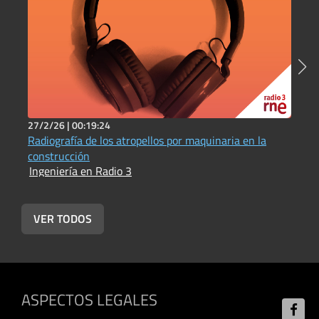
27/2/26 |
00:19:24
1
Radiografía de los atropellos por maquinaria en la
I
I
construcción
Ingeniería en Radio 3
VER TODOS
ASPECTOS LEGALES