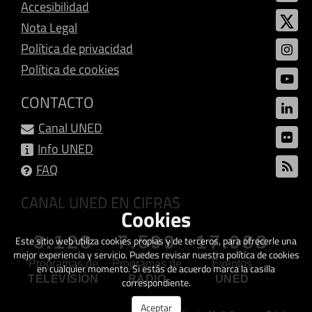
Accesibilidad
Nota Legal
Política de privacidad
Política de cookies
CONTACTO
Canal UNED
Info UNED
FAQ
CANAL UNED EN CIFRAS
Cookies
3.128
7.599
17.088
Este sitio web utiliza cookies propias y de terceros, para ofrecerle una
mejor experiencia y servicio. Puedes revisar nuestra política de cookies
Programas de
Programas de
Eventos
en cualquier momento. Si estás de acuerdo marca la casilla
TELEVISIÓN
RADIO
UNED
correspondiente.
Aceptar