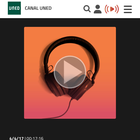
Toggle
naviga
4/4/17
|
00:17:16