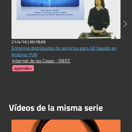
21/4/16 |
00:18:09
2
Entornos distribuidos de servicios para IoT basado en
E
Arduino YUN
O
Internet de las Cosas - DIEEC
J
aprende+
Vídeos de la misma serie