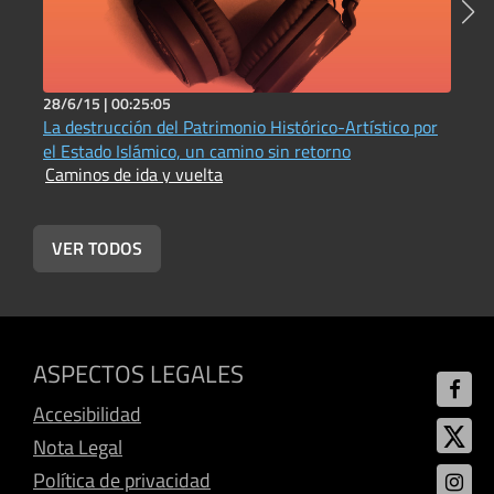
28/6/15 |
00:25:05
2
La destrucción del Patrimonio Histórico-Artístico por
C
C
el Estado Islámico, un camino sin retorno
Caminos de ida y vuelta
VER TODOS
ASPECTOS LEGALES
Accesibilidad
Nota Legal
Política de privacidad