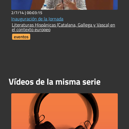
2/7/14 |
00:03:15
2
Inauguración de la Jornada
9
Literaturas Hispánicas (Catalana, Gallega y Vasca) en
C
el contexto europeo
eventos
Vídeos de la misma serie