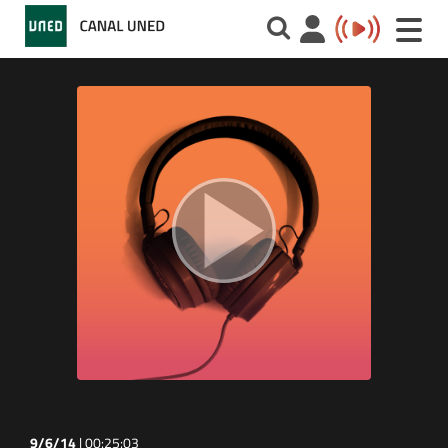
Toggle
naviga
9/6/14
|
00:25:03