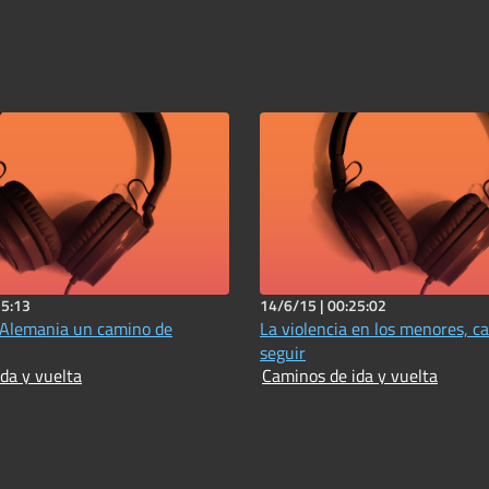
25:13
14/6/15 |
00:25:02
 Alemania un camino de
La violencia en los menores, c
seguir
da y vuelta
Caminos de ida y vuelta