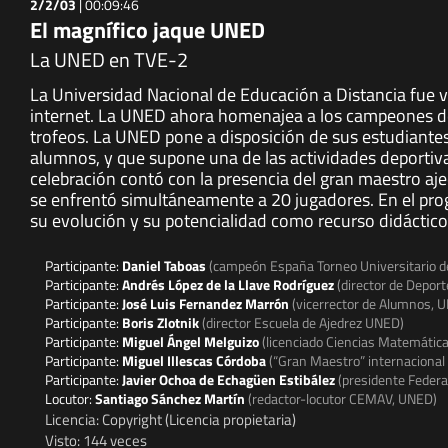
2/2/03
|
00:09:46
El magnífico jaque UNED
La UNED en TVE-2
La Universidad Nacional de Educación a Distancia fue 
internet. La UNED ahora homenajea a los campeones de l
trofeos. La UNED pone a disposición de sus estudiantes
alumnos, y que supone una de las actividades deporti
celebración contó con la presencia del gran maestro ajed
se enfrentó simultáneamente a 20 jugadores. En el pro
su evolución y su potencialidad como recurso didáctico
Participante:
Daniel Taboas
(campeón España Torneo Universitario d
Participante:
Andrés López de la Llave Rodríguez
(director de Depor
Participante:
José Luis Fernandez Marrón
(vicerrector de Alumnos, 
Participante:
Boris Zlotnik
(director Escuela de Ajedrez UNED)
Participante:
Miguel Ángel Melguizo
(licenciado Ciencias Matemáti
Participante:
Miguel Illescas Córdoba
(“Gran Maestro” internacional 
Participante:
Javier Ochoa de Echagüen Estibález
(presidente Federa
Locutor:
Santiago Sánchez Martín
(redactor-locutor CEMAV, UNED)
Licencia: Copyright (Licencia propietaria)
Visto: 144 veces