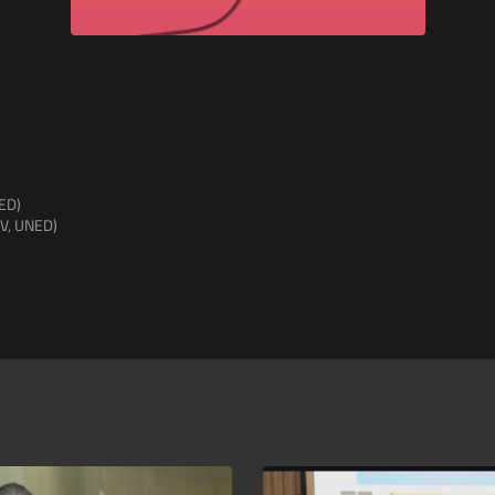
NED)
AV, UNED)