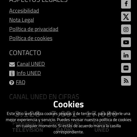
Accesibilidad
Nota Legal
Política de privacidad
Política de cookies
CONTACTO
Canal UNED
Info UNED
FAQ
CANAL UNED EN CIFRAS
Cookies
3.128
7.601
17.088
Este sitio web utiliza cookies propias y de terceros, para ofrecerle una
mejor experiencia y servicio. Puedes revisar nuestra política de cookies
Programas de
Programas de
Eventos
en cualquier momento. Si estás de acuerdo marca la casilla
TELEVISIÓN
RADIO
UNED
correspondiente.