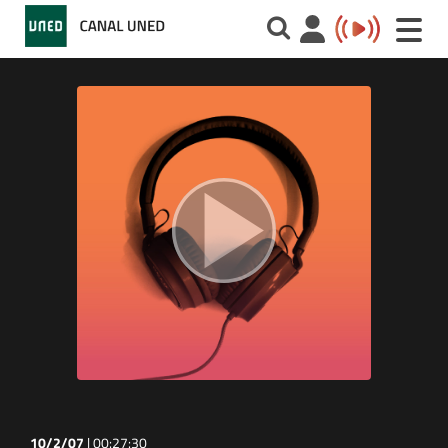
Toggle
naviga
10/2/07
|
00:27:30