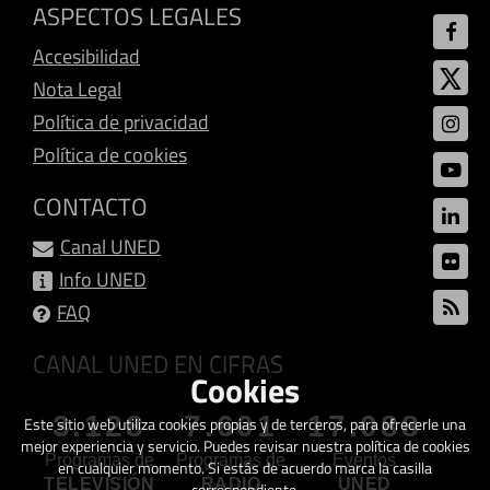
ASPECTOS LEGALES
Accesibilidad
Nota Legal
Política de privacidad
Política de cookies
CONTACTO
Canal UNED
Info UNED
FAQ
CANAL UNED EN CIFRAS
Cookies
3.128
7.601
17.088
Este sitio web utiliza cookies propias y de terceros, para ofrecerle una
mejor experiencia y servicio. Puedes revisar nuestra política de cookies
Programas de
Programas de
Eventos
en cualquier momento. Si estás de acuerdo marca la casilla
TELEVISIÓN
RADIO
UNED
correspondiente.